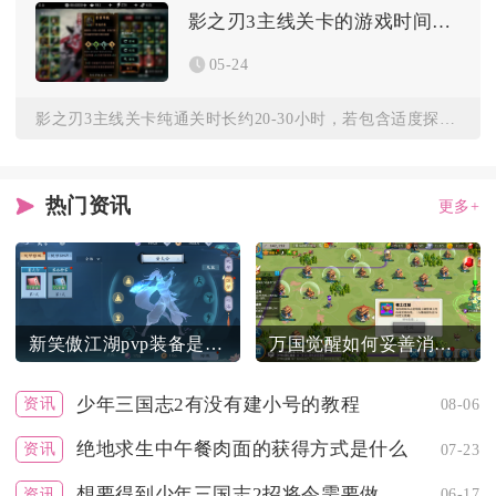
影之刃3主线关卡的游戏时间有多长
05-24
影之刃3主线关卡纯通关时长约20-30小时，若包含适度探索与...
热门资讯
更多+
新笑傲江湖pvp装备是否有必备之物
万国觉醒如何妥善消除多出的物资
少年三国志2有没有建小号的教程
资讯
08-06
绝地求生中午餐肉面的获得方式是什么
资讯
07-23
想要得到少年三国志2招将令需要做哪些事情
资讯
06-17