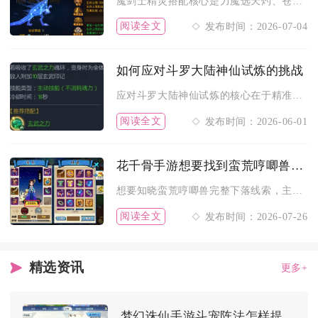
魔剑士精灵搭配核心是力魔选天灼、苍焰、强化恶魔组成4鸟+恶魔...
阅读全文
发布时间：2026-07-04
如何应对斗罗大陆神仙试炼的挑战
应对斗罗大陆神仙试炼的核心在于精准匹配阵容、吃透关卡机制、把...
阅读全文
发布时间：2026-06-01
花千骨手游想要找到蛮荒哼唧兽的下落在哪里可以得知吗
想要知晓蛮荒哼唧兽完整下落线索，主要依靠蛮荒地图副本支线任务...
阅读全文
发布时间：2026-07-26
精选资讯
更多+
梦幻诛仙手游斗宠阵法怎样提升技能效果