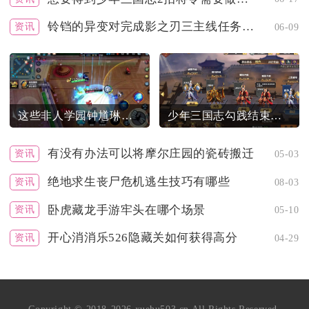
铃铛的异变对完成影之刃三主线任务有何影响
资讯
06-09
这些非人学园钟馗琳琅品级时装好看吗
少年三国志勾践结束到什么悲欢离合
有没有办法可以将摩尔庄园的瓷砖搬迁
资讯
05-03
绝地求生丧尸危机逃生技巧有哪些
资讯
08-03
卧虎藏龙手游牢头在哪个场景
资讯
05-10
开心消消乐526隐藏关如何获得高分
资讯
04-29