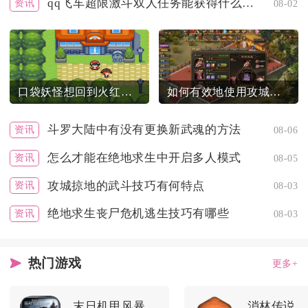
qq飞车超限激斗双人任务能获得什么奖励
资讯
08-02
口袋妖怪想回到火红中的常磐市怎么办
如何有效地使用攻城掠地觉醒技巧
斗罗大陆中有没有更换新武魂的方法
资讯
08-06
怎么才能在绝地求生中开启多人模式
资讯
08-05
攻城掠地的武斗技巧有何特点
资讯
08-03
绝地求生丧尸危机逃生技巧有哪些
资讯
08-03
热门游戏
更多+
末日机甲风暴之霹雳对战
消林传说