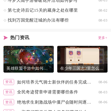
斗罗大陆手游春暖花开活动如何参与
08-03
第七史诗后记15关的藏身之处在哪里
08-02
找到万国觉醒迁城的办法有哪些
08-03
热门资讯
更多+
英雄联盟手游中如何优化机器人的操作
在少年三国志2里怎么能够拥有红颜
如何培养元气骑士新伙伴的任务完成能力
资讯
08-06
全民奇迹臂章申请需要哪些条件
资讯
08-03
绝地求生刺激战场中僵尸会随时间逐渐增多吗
资讯
08-06