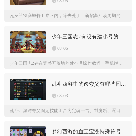
08-05
瓦罗兰特商城特工专区内，除去处于上新招募活动周期的全新英雄，...
少年三国志2有没有建小号的教程
08-06
少年三国志2存在完整可落地的建小号操作教程，手机端、电脑端都...
乱斗西游中的跨夸父有哪些固定技能
08-03
乱斗西游跨夸父固定技能组合为定魂一击、封魔斩、逐日神力、被动...
梦幻西游的血宝宝洗特殊符号有哪些