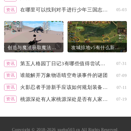
在哪里可以找到对手进行少年三国志的二人转
资讯
05-03
创造与魔法获取魔法龙涎草需要花费多少时间
攻城掠地v5有什么新的游戏任务
第五人格园丁日记3有哪些值得尝试的策略
资讯
07-31
谁能解开万象物语晴空奇谈事件的谜团
资讯
07-09
火影忍者手游新手应该如何规划装备搭配
资讯
07-11
桃源深处有人家桃源深处是否有人家探秘攻略
资讯
07-19
Copyright © 2018-2026 xuehu503.cn All Rights Reserved.