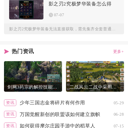
影之刃2究极梦华装备怎么得
07-07
影之刃2究极梦华装备无法直接获取，需先集齐全套普通梦华装备，...
热门资讯
更多+
剑网3药宗的解控技能有哪些
二战风云二战中采用的旅级编制是怎样实施的
少年三国志金将碎片有何作用
资讯
05-29
万国觉醒新创的联盟该如何建立旗帜
资讯
06-28
如何获得摩尔庄园手游中的稻草人
资讯
07-15