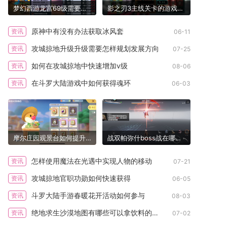
梦幻西游龙宫69级需要点什么
影之刃3主线关卡的游戏时间有多长
原神中有没有办法获取冰风套
资讯
06-11
攻城掠地升级升级需要怎样规划发展方向
资讯
07-25
如何在攻城掠地中快速增加v级
资讯
08-06
在斗罗大陆游戏中如何获得魂环
资讯
06-03
摩尔庄园观景台如何提升高度
战双帕弥什boss战在哪个地图
怎样使用魔法在光遇中实现人物的移动
资讯
07-21
攻城掠地官职功勋如何快速获得
资讯
06-05
斗罗大陆手游春暖花开活动如何参与
资讯
08-03
绝地求生沙漠地图有哪些可以拿饮料的地点
资讯
07-02