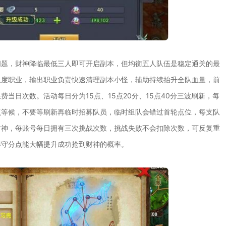
问题，财神降临最低三人即可开启副本，但均衡五人队伍是稳定通关的最
坦度职业，输出职业负责快速清理副本小怪，辅助持续抬升全队血量，前
当日次数。活动每日分为15点、15点20分、15点40分三波刷新，每
点等候，不要等刷新再临时招募队员，临时组队会错过首轮点位，每支队
财神，每账号每日拥有三次挑战次数，挑战失败不会扣除次数，可反复重
蹲守分点能大幅提升成功抢到财神的概率。