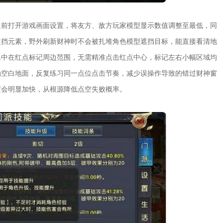
提前打开游戏画面设置，将友方、敌方玩家模型显示数值调整至最低，同
遮挡元素，野外刷新财神时不会被扎堆角色模型遮挡目标，能直接看清地
集中在红点标记周边范围，无需精准点击红点中心，标记左右小幅区域均
触空白地面，反复练习同一点位点击节奏，减少误操作导致的错过财神窗
度会明显加快，从根源降低点空失败概率。