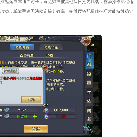
职业缩短副本通关时长，避免财神被其他队伍抢先挑战，整套操作流程适
花收益，单靠手速无法稳定提升效率，多维度搭配操作技巧才能持续稳定