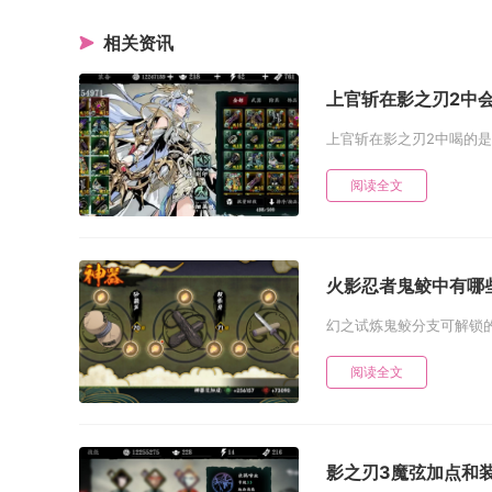
相关资讯
上官斩在影之刃2中
上官斩在影之刃2中喝的是
阅读全文
火影忍者鬼鲛中有哪
幻之试炼鬼鲛分支可解锁的
阅读全文
影之刃3魔弦加点和