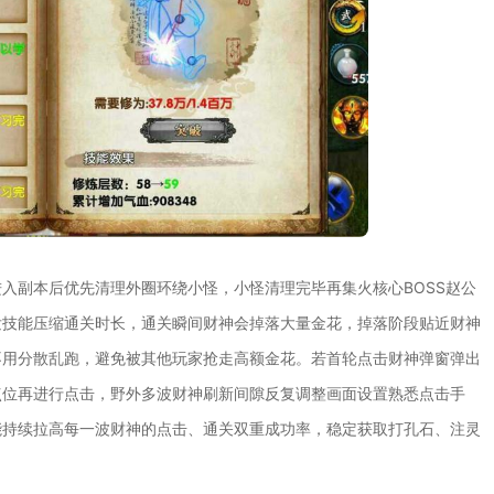
入副本后优先清理外圈环绕小怪，小怪清理完毕再集火核心BOSS赵公
发技能压缩通关时长，通关瞬间财神会掉落大量金花，掉落阶段贴近财神
不用分散乱跑，避免被其他玩家抢走高额金花。若首轮点击财神弹窗弹出
点位再进行点击，野外多波财神刷新间隙反复调整画面设置熟悉点击手
能持续拉高每一波财神的点击、通关双重成功率，稳定获取打孔石、注灵