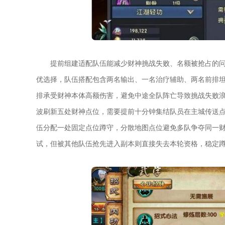
提前组建适配队伍能减少财神挑战失败、名额被抢占的
优选择，队伍搭配包含两名输出、一名治疗辅助、两名前排
排承受财神本体高额伤害，避免中途全队阵亡导致挑战失败浪费
波刷新五处财神点位，需要提前十分钟集结队员在主城传送
伍分配一处固定点位蹲守，分散地图点位避免多队争夺同一
试，但被其他队伍抢先进入副本则直接失去本轮资格，稳定