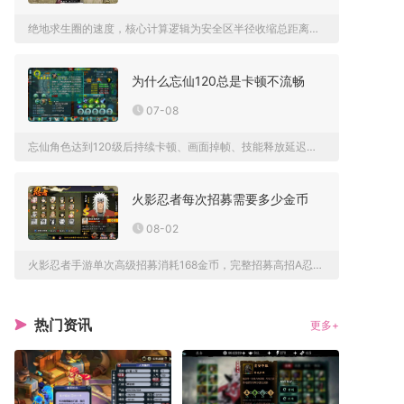
绝地求生圈的速度，核心计算逻辑为安全区半径收缩总距离除以该阶...
为什么忘仙120总是卡顿不流畅
07-08
忘仙角色达到120级后持续卡顿、画面掉帧、技能释放延迟，核心...
火影忍者每次招募需要多少金币
08-02
火影忍者手游单次高级招募消耗168金币，完整招募高招A忍参与...
热门资讯
更多+