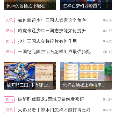
原神的冒险之书能在哪里找到
怎样在梦幻西游跑商中快速完成任务
如何获得少年三国志管家这个角色
资讯
06-10
昭虎张辽少年三国志技能如何提升
资讯
06-25
少年三国志金将碎片有何作用
资讯
05-29
王国纪元陷阱宝石怎样组成最强搭配
资讯
06-11
放开那三国3中有哪些阵容能让游戏更有趣味
怎样在地板上种植摩尔庄园的花
破解卧虎藏龙2西域灵猿触发密码
资讯
04-27
火影忍者手游水门怎样才能打得更好
资讯
04-28