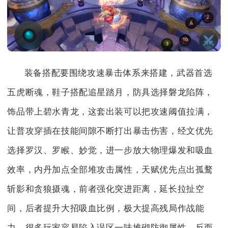
装备搭配要围绕攻速暴击体系来搭建，武器首选
五虎断魂，鞋子搭配追星踏月，防具选择磐龙陷阵，
饰品带上碧水青龙，这套出装可以把攻速阈值拉满，
让普攻穿插在技能间隙不断打出暴击伤害，经文优先
选择罗汉、罗睺、妙觉，进一步放大物理爆发和吸血
效率，内丹加点全部堆攻击属性，天赋优先点出孤鹜
斩影和贪狼摄魂，前者强化突进距离，延长拉扯空
间，后者提升大招吸血比例，极大提高残局作战能
力，很多玩家容易陷入误区一味堆砌防御属性，反而