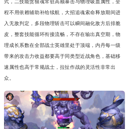
式，二技能贪狼魂常驻高额暴击与物理吸血属性，全
程不用依赖辅助补给续航，大招追魂索命释放期间进
入无敌判定，多段物理斩击可以瞬间融化敌方后排脆
皮，整套技能循环衔接流畅，不存在输出真空期，物
理成长系数在全部战士英雄里处于顶端，内丹每一级
带来的攻击力收益都要高于同类型近战角色，基础移
速属性也高于常规战士，拉扯作战的灵活性非常出
众。