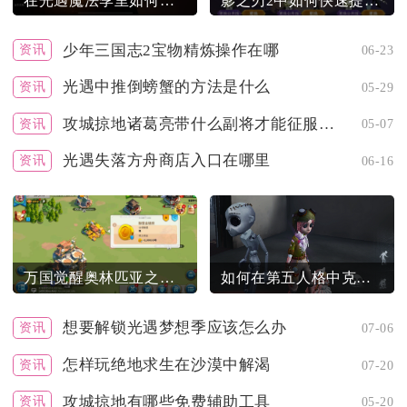
在光遇魔法季里如何前往魔法商店
影之刃2中如何快速提高战力
少年三国志2宝物精炼操作在哪
资讯
06-23
光遇中推倒螃蟹的方法是什么
资讯
05-29
攻城掠地诸葛亮带什么副将才能征服天下
资讯
05-07
光遇失落方舟商店入口在哪里
资讯
06-16
万国觉醒奥林匹亚之巅是否能够变身为塔
如何在第五人格中克服对未知的恐惧
想要解锁光遇梦想季应该怎么办
资讯
07-06
怎样玩绝地求生在沙漠中解渴
资讯
07-20
攻城掠地有哪些免费辅助工具
资讯
05-20