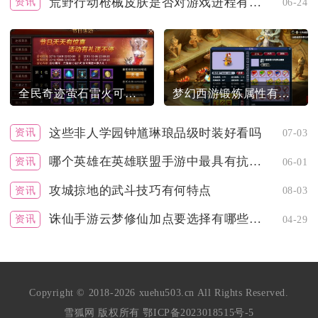
荒野行动枪械皮肤是否对游戏进程有影响
资讯
06-24
全民奇迹萤石雷火可以与朋友一起玩吗
梦幻西游锻炼属性有哪些种类
这些非人学园钟馗琳琅品级时装好看吗
资讯
07-03
哪个英雄在英雄联盟手游中最具有抗打能力
资讯
06-01
攻城掠地的武斗技巧有何特点
资讯
08-03
诛仙手游云梦修仙加点要选择有哪些要素
资讯
04-29
Copyright © 2018-2026 xuehu503.cn All Rights Reserved.
雪狐网 版权所有
鄂ICP备2023018515号-5