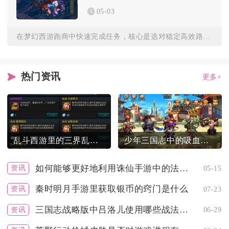
05-03
在梦幻西游跑商中快速完成任务，核心是选对稳定高效路线、严格把...
热门资讯
更多+
乱斗西游里的三界乱斗怎么参与
少年三国志中的吸血是怎样操作的
如何能够更好地利用诛仙手游中的法宝技能
资讯
05-15
秦时明月手游里获取银币的窍门是什么
资讯
07-23
三国志战略版中吕洛儿使用哪些战法较为适宜
资讯
06-29