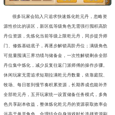
很多玩家会陷入只追求快速炼化乾元丹，忽略资
源性价比的误区，新区低等级角色无需强行囤积高阶
丹位资源，先炼化当前等级上限乾元丹，同步提升师
门、修炼基础底子，再逐步解锁高阶丹位；满级角色
可批量囤满三界功绩与储备金，一次性解锁剩余全部
丹位集中炼化，减少反复往返门派师傅的操作步骤。
休闲玩家无需追求短期拉满乾元丹数量，依靠庭院、
牧场、每日签到慢节奏积累资源，长期养成也能补齐
全部乾元丹，五开玩家统一设置储备任务模式，多角
色共享副本收益，整体炼化乾元丹的资源获取效率会
远高于单开角色，合理结合自身游戏时长选择资源刷