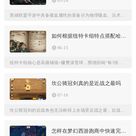
05-28
英雄联盟手游中具备吸血属性的装备分为物理吸血、法术吸血与全能...
如何根据纽特卡组特点搭配哈利波特魔法觉醒
06-15
纽特卡组核心是高频铺场+赚费滚雪球，围绕回响“每3张召唤卡随...
坎公骑冠剑真的是近战之最吗
07-16
坎公骑冠剑的近战角色无法称得上全场景近战之最，近战体系仅在公...
怎样在梦幻西游跑商中快速完成任务