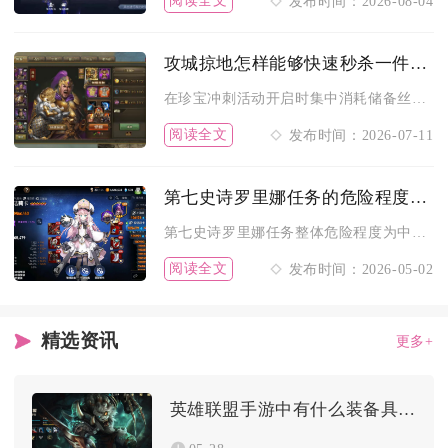
阅读全文
发布时间：2026-08-04
攻城掠地怎样能够快速秒杀一件珍宝
在珍宝冲刺活动开启时集中消耗储备丝绸、西域锦囊搭配金币直购碎...
阅读全文
发布时间：2026-07-11
第七史诗罗里娜任务的危险程度如何评估
第七史诗罗里娜任务整体危险程度为中等偏上，核心风险集中在转职...
阅读全文
发布时间：2026-05-02
精选资讯
更多+
英雄联盟手游中有什么装备具备吸血属性