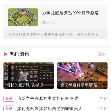
万国觉醒建要塞的经费来源是什么
07-08
万国觉醒建造要塞的经费主要由联盟积分、联盟公共粮食、木材、石...
热门资讯
更多+
请帖的使用对攻城掠地的效果有何提升
全民奇迹臂章申请需要哪些条件
遗落之书在原神中要如何触发呢
资讯
07-12
如何充分发挥梦幻西游的蛇蝎美人
资讯
07-19