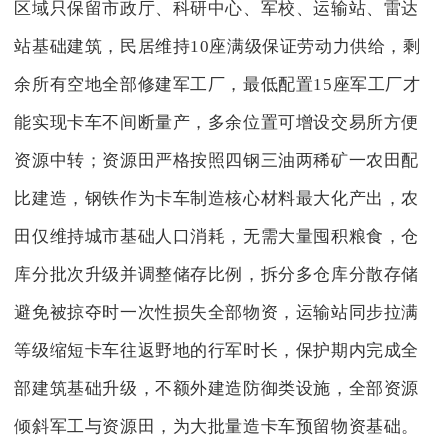
区域只保留市政厅、科研中心、军校、运输站、雷达
站基础建筑，民居维持10座满级保证劳动力供给，剩
余所有空地全部修建军工厂，最低配置15座军工厂才
能实现卡车不间断量产，多余位置可增设交易所方便
资源中转；资源田严格按照四钢三油两稀矿一农田配
比建造，钢铁作为卡车制造核心材料最大化产出，农
田仅维持城市基础人口消耗，无需大量囤积粮食，仓
库分批次升级并调整储存比例，拆分多仓库分散存储
避免被掠夺时一次性损失全部物资，运输站同步拉满
等级缩短卡车往返野地的行军时长，保护期内完成全
部建筑基础升级，不额外建造防御类设施，全部资源
倾斜军工与资源田，为大批量造卡车预留物资基础。