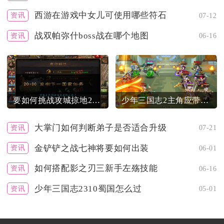
西游在游戏中女儿可使用哪些符石
资讯
07-12
战双帕弥什boss战在哪个地图
资讯
06-16
要如何挑战攻城掠地207副本中的张飞
少年三国志2主角应带哪种神兵
大掌门如何判断弟子是否适合升级
资讯
07-21
金铲铲之战七神将要如何出装
资讯
06-01
如何搭配影之刃三新手左殇技能
资讯
06-16
少年三国志2310蜀国怎么过
资讯
05-01