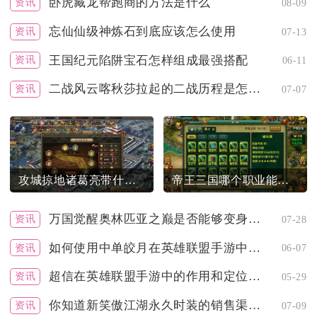
卧虎藏龙帮跑商的方法是什么
资讯
08-09
忘仙仙级神炼石到底应该怎么使用
资讯
07-13
王国纪元陷阱宝石怎样组成最强搭配
资讯
06-11
二战风云喀秋莎拉起的二战历程是怎样的
资讯
07-07
攻城掠地诸葛亮带什么副将才能征服天下
帝王三国哪个职业能更好地帮助刷城
万国觉醒奥林匹亚之巅是否能够变身为塔
资讯
07-28
如何使用中单皎月在英雄联盟手游中打造优势
资讯
06-07
超信在英雄联盟手游中的作用和定位有何特点
资讯
05-29
你知道新笑傲江湖永久时装的销售渠道吗
资讯
07-09