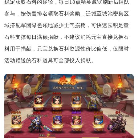
稳定获取石料的途径，每日18点精英贼寇刷新后组队
参与，按伤害排名领取石料奖励，迁城至城池密集区
域搭配军团绿色领地减少士气损耗，可快速囤积足量
石料支撑每日满额捐献，不建议消耗元宝直接兑换石
料用于捐献，元宝兑换石料资源性价比偏低，仅限时
活动赠送的石料道具可全部投入捐献。