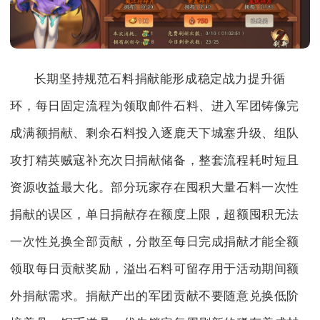
长期坚持规范石料捐献能形成稳定战力提升循
环，每日固定流程为领取邮件石料、进入军团铸像完
成满额捐献、剩余石料投入逐鹿天下城塞升级、组队
攻打精英贼寇补充次日捐献储备，整套流程耗时短且
资源收益最大化。部分玩家存在囤积大量石料一次性
捐献的误区，单日捐献存在额度上限，超额囤积无法
一次性兑换全部贡献，分散至每日完成捐献才能全额
领取每日贡献奖励，溢出石料可留存用于活动期间额
外捐献需求。捐献产出的军团贡献不要随意兑换低阶