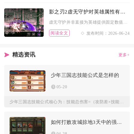
影之刃2虚无守护对英雄属性有何增益
虚无守护并非直接为英雄提供固定数值属性加成，而是通过专属幻境...
阅读全文
发布时间：2026-06-24
精选资讯
更多+
少年三国志技能公式是怎样的
05-20
少年三国志技能公式核心为：技能总伤害=（攻防差×技能系数×多...
如何打败攻城掠地3天中的强大马超
04-28