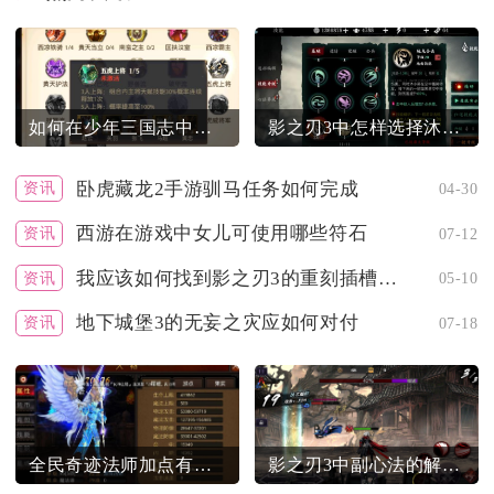
如何在少年三国志中继承武将
影之刃3中怎样选择沐小葵的技能链
卧虎藏龙2手游驯马任务如何完成
资讯
04-30
西游在游戏中女儿可使用哪些符石
资讯
07-12
我应该如何找到影之刃3的重刻插槽任务
资讯
05-10
地下城堡3的无妄之灾应如何对付
资讯
07-18
全民奇迹法师加点有哪些需要避免的错误
影之刃3中副心法的解锁方法是什么