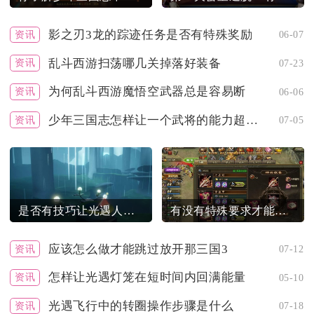
影之刃3龙的踪迹任务是否有特殊奖励
资讯
06-07
乱斗西游扫荡哪几关掉落好装备
资讯
07-23
为何乱斗西游魔悟空武器总是容易断
资讯
06-06
少年三国志怎样让一个武将的能力超越极限
资讯
07-05
是否有技巧让光遇人物透明可见
有没有特殊要求才能开启攻城掠地丝绸
应该怎么做才能跳过放开那三国3
资讯
07-12
怎样让光遇灯笼在短时间内回满能量
资讯
05-10
光遇飞行中的转圈操作步骤是什么
资讯
07-18