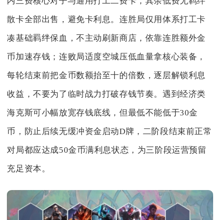
内三费核心对子与通用打工二费卡，其余低费无羁绊
散卡全部出售，避免卡利息。连胜局仅用体系打工卡
凑基础羁绊保血，不主动刷新商店，依靠连胜额外金
币加速存钱；连败局适度空城压低血量拿核心装备，
每轮结束前把金币数额抬至十的倍数，逐层解锁利息
收益，不要为了临时战力打破存钱节奏。遇到经济类
海克斯可小幅放宽存钱底线，但最低不能低于30金
币，防止后续无缓冲资金启动D牌，二阶段结束前正常
对局都应达成50金币满利息状态，为三阶段运营预留
充足资本。