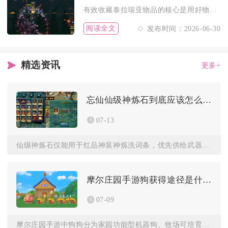
有效收藏泰拉瑞亚物品的核心是用好物品收藏标记、搭建专属收纳区...
阅读全文
发布时间：2026-06-30
精选资讯
更多+
忘仙仙级神炼石到底应该怎么使用
07-13
仙级神炼石仅能用于红品神装神炼洗词条，优先供给武器、项链两件...
摩尔庄园手游狗获得途径是什么
07-09
摩尔庄园手游中狗狗分为家园功能型机器狗、牧场可培育观赏犬、救...