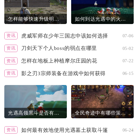
怎样能够快速升级明日之后等级
如何到达光遇中的火焰试炼场地
虎威军师在少年三国志中该如何选择
资讯
07-06
刀剑天下个人boss的弱点在哪里
资讯
05-02
怎样在地板上种植摩尔庄园的花
资讯
07-22
影之刃3宗师装备在游戏中如何获得
资讯
06-15
光遇高领黑斗是否有特定的获取途径
全民奇迹中有哪些策略可以帮助提升战力
如何最有效地使用光遇墓土获取斗篷
资讯
06-24