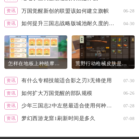
万国觉醒新创的联盟该如何建立旗帜
资讯
06-28
如何提升三国志战略版城池耐久度的稳定性
资讯
04-30
怎样在地板上种植摩尔庄园的花
荒野行动枪械皮肤是否对游戏进程有影响
有什么专精技能适合影之刃3无锋使用
资讯
07-30
如何扩大万国觉醒的部队规模
资讯
06-26
少年三国志2中左慈最适合使用何种神兵
资讯
07-28
梦幻西游龙窟1刷新时间是多久
资讯
07-08