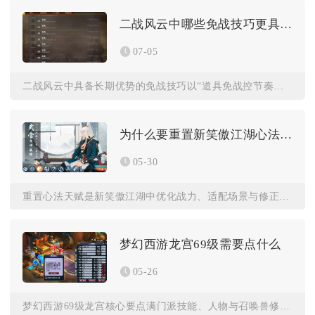
二战风云中哪些免战技巧更具优势
07-05
二战风云中具备长期优势的免战技巧以“道具免战控节奏、动态藏兵...
为什么要重置新笑傲江湖心法天赋
05-30
重置心法天赋是新笑傲江湖中优化战力、适配场景与修正加点错误的...
梦幻西游龙宫69级需要点什么
05-26
梦幻西游69级龙宫核心要点满门派技能、人物与召唤兽修炼，搭配...