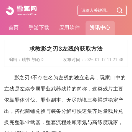
首页
手游下载
应用软件
资讯中心
求教影之刃3左残的获取方法
编辑：
砚书-初心臣
发布时间：
2026-01-17 11:21:48
影之刃3不存在名为左残的独立道具，玩家口中的
左残是左殇专属罪业武器残片的简称，这类残片主要
依靠罪体讨伐、罪业副本、无尽劫境三类渠道稳定产
出，搭配商铺兑换与装备分解可快速集齐足量残片兑
换完整罪业武器，整套流程兼顾零氪与高练度玩家，