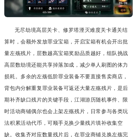
无尽劫境高层关卡、修罗塔湮灭难度关卡通关结
算时，会额外发放罪业宝箱，开启宝箱有机会开出批
量左殇残片，层数越高宝箱奖励品质越好，组队挑战
高层数劫境还能共享掉落加成，减少单人刷图的体力
损耗。多余的左殇低阶罪业装备不要直接售卖商店，
背包内分解重复罪业装备可返还大量左殇残片，是后
期补齐缺口残片的关键手段，江湖游历随机事件、限
时活动商铺偶尔也会上架左殇残片，日常参与各类玩
法积累活动代币，可顺手兑换少量残片填补收集空
缺。收集齐对应数量残片后，在罪业商铺兑换左殇完