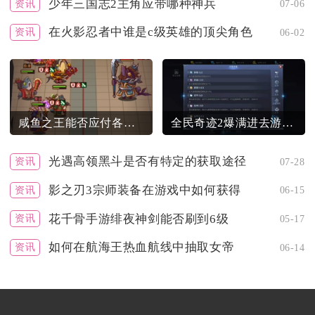
少年三国志2主角应带哪种神兵
资讯
07-06
在火影忍者中谁是c级英雄的顶尖角色
资讯
06-02
咸鱼之王能否应付各类主流阵容
全民奇迹2爆满进去游戏有哪些要求
光遇高领黑斗是否有特定的获取途径
资讯
07-28
影之刃3宗师装备在游戏中如何获得
资讯
06-15
花千骨手游绯夜神剑能否刷到6级
资讯
05-17
如何在航海王热血航线中抽取女帝
资讯
06-14