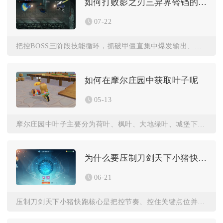
如何打败影之刃三异界铃铛的boss
07-22
把控BOSS三阶段技能循环，抓破甲僵直集中爆发输出、用地形规...
如何在摩尔庄园中获取叶子呢
05-13
摩尔庄园中叶子主要分为荷叶、枫叶、大地绿叶、城堡下的叶子四类...
为什么要压制刀剑天下小猪快跑
06-21
压制刀剑天下小猪快跑核心是把控节奏、控住关键点位并干扰对手，...