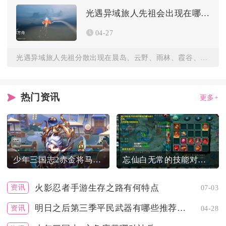
光遇异域旅人先祖会出现在哪里
04-27
光遇异域旅人先祖分散出现在晨岛、云野、雨林、霞谷、墓土、禁阁...
热门资讯
更多+
少年三国志2赤金将马超要多少银两
忘仙白无常的技能对他的存在意义有何贡献
火影忍者手游生存之路有何特点
资讯
07-03
明日之后第三季平民武器有哪些推荐给大家的
资讯
04-28