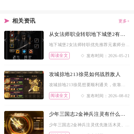
相关资讯
更多+
从女法师职业转职地下城堡2有哪些推荐
地下城堡2女法师转职优先推荐元素师分支（岩浆法师、传奇法师）...
阅读全文
发布时间：2026-05-21
攻城掠地213徐晃如何战胜敌人
攻城掠地213徐晃想要顺利通关，依靠貂蝉起手控制、司马懿反弹...
阅读全文
发布时间：2026-08-02
少年三国志2金神兵注灵有什么技巧吗
少年三国志2金神兵注灵优先激活木灵、依托星级解锁高阶注灵、按...