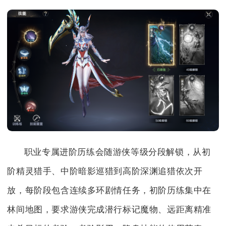
职业专属进阶历练会随游侠等级分段解锁，从初
阶精灵猎手、中阶暗影巡猎到高阶深渊追猎依次开
放，每阶段包含连续多环剧情任务，初阶历练集中在
林间地图，要求游侠完成潜行标记魔物、远距离精准