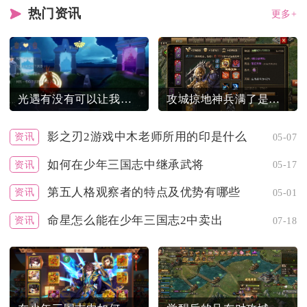
热门资讯
更多+
光遇有没有可以让我开心独舞的方式
攻城掠地神兵满了是否能迅速攻占敌地
影之刃2游戏中木老师所用的印是什么
资讯
05-07
如何在少年三国志中继承武将
资讯
05-17
第五人格观察者的特点及优势有哪些
资讯
05-01
命星怎么能在少年三国志2中卖出
资讯
07-18