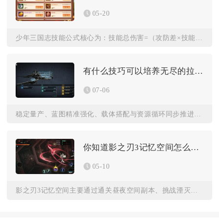
05-20
少年三国志技能公式核心为：技能总伤害=（攻防差×技能系数×多...
有什么技巧可以培养无尽的拉格朗日孢子
07-06
稳定量产、蓝图精准强化、载体搭配与资源循环同步推进，是长期培...
你知道影之刃3记忆空间怎么得到吗
05-10
影之刃3记忆空间主要通过通关昼夜空间副本、挑战湮灭难度正道陨...