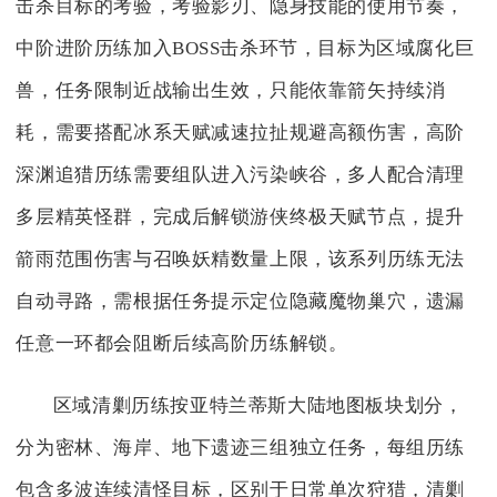
击杀目标的考验，考验影刃、隐身技能的使用节奏，
中阶进阶历练加入BOSS击杀环节，目标为区域腐化巨
兽，任务限制近战输出生效，只能依靠箭矢持续消
耗，需要搭配冰系天赋减速拉扯规避高额伤害，高阶
深渊追猎历练需要组队进入污染峡谷，多人配合清理
多层精英怪群，完成后解锁游侠终极天赋节点，提升
箭雨范围伤害与召唤妖精数量上限，该系列历练无法
自动寻路，需根据任务提示定位隐藏魔物巢穴，遗漏
任意一环都会阻断后续高阶历练解锁。
区域清剿历练按亚特兰蒂斯大陆地图板块划分，
分为密林、海岸、地下遗迹三组独立任务，每组历练
包含多波连续清怪目标，区别于日常单次狩猎，清剿