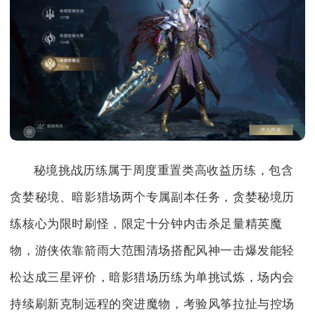
秘境挑战历练属于周度重置类高收益历练，包含
贪婪秘境、暗影猎场两个专属副本任务，贪婪秘境历
练核心为限时刷怪，限定十分钟内击杀足量精英魔
物，游侠依靠箭雨大范围清场搭配风神一击爆发能轻
松达成三星评价，暗影猎场历练为单挑试炼，场内会
持续刷新克制远程的突进魔物，考验风筝拉扯与控场