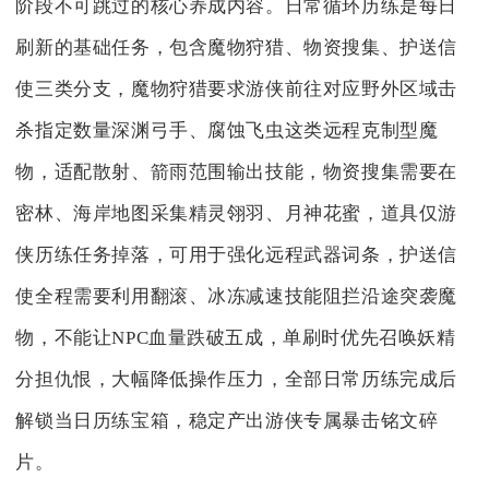
阶段不可跳过的核心养成内容。日常循环历练是每日
刷新的基础任务，包含魔物狩猎、物资搜集、护送信
使三类分支，魔物狩猎要求游侠前往对应野外区域击
杀指定数量深渊弓手、腐蚀飞虫这类远程克制型魔
物，适配散射、箭雨范围输出技能，物资搜集需要在
密林、海岸地图采集精灵翎羽、月神花蜜，道具仅游
侠历练任务掉落，可用于强化远程武器词条，护送信
使全程需要利用翻滚、冰冻减速技能阻拦沿途突袭魔
物，不能让NPC血量跌破五成，单刷时优先召唤妖精
分担仇恨，大幅降低操作压力，全部日常历练完成后
解锁当日历练宝箱，稳定产出游侠专属暴击铭文碎
片。