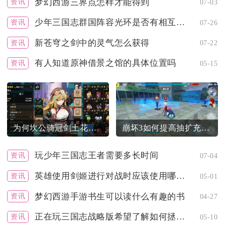
梦幻西游三界点怎样才能得到
资讯
07-03
少年三国志群国阵容光环是否有相互加成效果
资讯
07-26
新苍穹之剑中的灵气怎么获得
资讯
07-22
有人知道原神借景之馆的具体位置吗
资讯
05-15
为何坎公骑冠剑土花配队成为时尚圈的焦点
崩坏3如何提高抽扩充的技巧
玩少年三国志王者需要多长时间
资讯
07-04
英雄使用剑姬进行对战时应该使用哪类武器
资讯
05-01
梦幻西游手游书生可以读什么有趣的书
资讯
04-27
正在玩三国志战略版希望了解如何拯救魏法骑
资讯
05-10