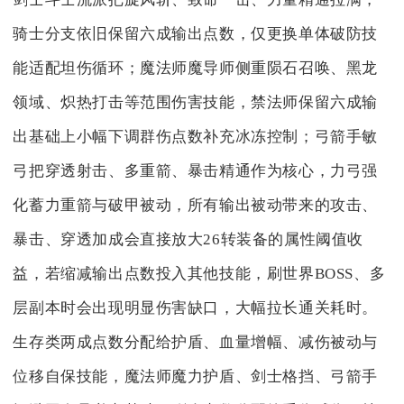
骑士分支依旧保留六成输出点数，仅更换单体破防技
能适配坦伤循环；魔法师魔导师侧重陨石召唤、黑龙
领域、炽热打击等范围伤害技能，禁法师保留六成输
出基础上小幅下调群伤点数补充冰冻控制；弓箭手敏
弓把穿透射击、多重箭、暴击精通作为核心，力弓强
化蓄力重箭与破甲被动，所有输出被动带来的攻击、
暴击、穿透加成会直接放大26转装备的属性阈值收
益，若缩减输出点数投入其他技能，刷世界BOSS、多
层副本时会出现明显伤害缺口，大幅拉长通关耗时。
生存类两成点数分配给护盾、血量增幅、减伤被动与
位移自保技能，魔法师魔力护盾、剑士格挡、弓箭手