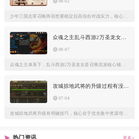
08-02
少年三国志零召唤阵容想要稳定拉高综合对战实力，核心在于多流派...
众魂之主乱斗西游2万圣龙女技能效果如何
08-07
众魂之主体系下，乱斗西游2万圣龙女是召唤流派核心辅助英雄，技...
攻城掠地武将的升级过程有没有什么技巧可言
07-04
攻城掠地武将升级有明确技巧，核心在于优先集中资源培养核心武将...
热门资讯
更多+