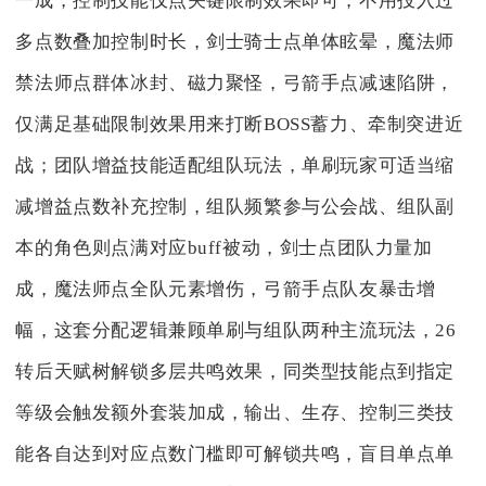
一成，控制技能仅点关键限制效果即可，不用投入过
多点数叠加控制时长，剑士骑士点单体眩晕，魔法师
禁法师点群体冰封、磁力聚怪，弓箭手点减速陷阱，
仅满足基础限制效果用来打断BOSS蓄力、牵制突进近
战；团队增益技能适配组队玩法，单刷玩家可适当缩
减增益点数补充控制，组队频繁参与公会战、组队副
本的角色则点满对应buff被动，剑士点团队力量加
成，魔法师点全队元素增伤，弓箭手点队友暴击增
幅，这套分配逻辑兼顾单刷与组队两种主流玩法，26
转后天赋树解锁多层共鸣效果，同类型技能点到指定
等级会触发额外套装加成，输出、生存、控制三类技
能各自达到对应点数门槛即可解锁共鸣，盲目单点单