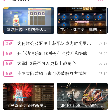
摩尔庄园小屋内是否可以通过装饰来变方
在地下城与勇士地图中应该如何选择路径
为何坎公骑冠剑土花配队成为时尚圈的焦点
资讯
07-17
开心消消乐6910关有什么技巧和策略
资讯
06-20
大掌门2是否可以更换出战角色
资讯
06-29
斗罗大陆碧鳞五毒可否破解敌方武技
资讯
07-19
全民奇迹奇迹转恶魔后可掌握哪些技能
如何优化影之刃2战将的平衡性