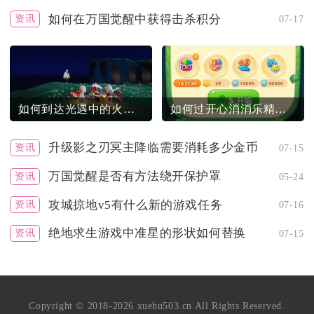
如何在万国觉醒中获得击杀积分
资讯
07-17
如何到达光遇中的火焰试炼场地
如何过开心消消乐精英关380关
升级影之刃冥主降临需要消耗多少金币
资讯
07-15
万国觉醒是否有方法绕开保护罩
资讯
05-24
攻城掠地v5有什么新的游戏任务
资讯
07-16
绝地求生游戏中准星的形状如何替换
资讯
07-15
Copyright © 2018-2026 xuehu503.cn All Rights Reserved.