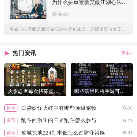
为什么要重置新笑傲江湖心法天赋
05-30
重置心法天赋是新笑傲江湖中优化战力、适配场景与修正加点错误的...
热门资讯
更多+
火影忍者每次招募需要多少金币
哪些暗黑风格手游可以进行装备打造
口袋妖怪火红中有哪些顶级宠物
资讯
05-30
乱斗西游里的三界乱斗怎么参与
资讯
05-21
攻城掠地224副本低怎么过防守策略
资讯
06-01