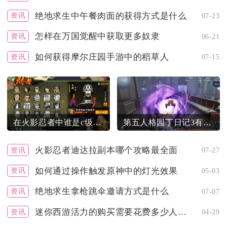
绝地求生中午餐肉面的获得方式是什么
资讯
07-23
怎样在万国觉醒中获取更多奴隶
资讯
06-21
如何获得摩尔庄园手游中的稻草人
资讯
07-15
在火影忍者中谁是c级英雄的顶尖角色
第五人格园丁日记3有哪些值得尝试的策略
火影忍者迪达拉副本哪个攻略最全面
资讯
07-27
如何通过操作触发原神中的灯光效果
资讯
05-03
绝地求生拿枪跳伞邀请方式是什么
资讯
07-07
迷你西游活力的购买需要花费多少人民币
资讯
04-29