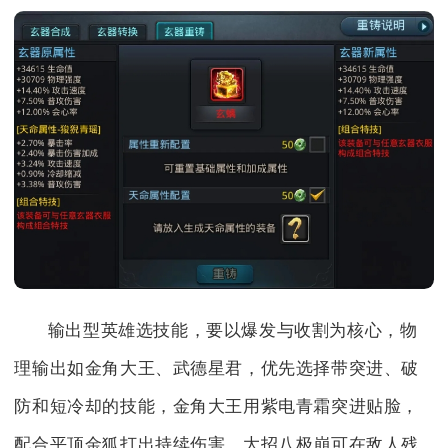
输出型英雄选技能，要以爆发与收割为核心，物
理输出如金角大王、武德星君，优先选择带突进、破
防和短冷却的技能，金角大王用紫电青霜突进贴脸，
配合平顶金狐打出持续伤害，大招八极崩可在敌人残