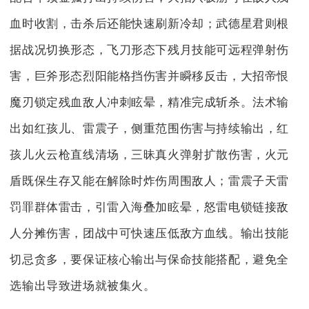
血时收割，击杀后还能快速刷新冷却；武德星君则根
据战况切换形态，飞刀形态下残月技能可远程弹射伤
害，巨斧形态烈阳能格挡伤害并瞬移反击，大招帝恨
魔刃锁定残血敌人冲刺眩晕，精准完成斩杀。法术输
出如红孩儿、雷震子，侧重范围伤害与持续输出，红
孩儿火云枪直线清场，三昧真火弹射扩散伤害，火元
盾既保生存又能在解除时炸伤周围敌人；雷震子天雷
罚罪群体雷击，引雷入海叠加眩晕，怒雷电锁链接敌
人分摊伤害，团战中可快速压低敌方血线。输出技能
切忌贪多，要保证核心输出与保命技能搭配，避免全
选输出导致进场就被集火。