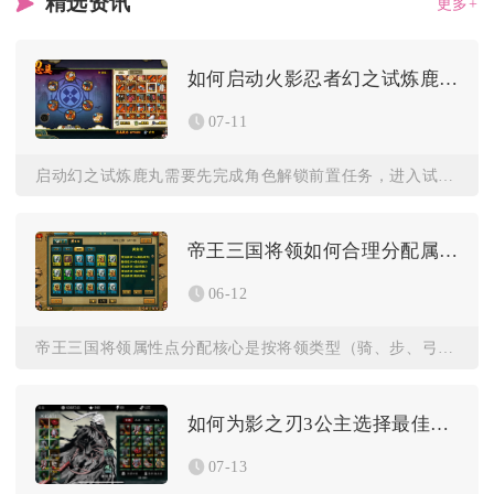
精选资讯
更多+
如何启动火影忍者幻之试炼鹿丸
07-11
启动幻之试炼鹿丸需要先完成角色解锁前置任务，进入试炼界面完成...
帝王三国将领如何合理分配属性点
06-12
帝王三国将领属性点分配核心是按将领类型（骑、步、弓、勇）与战...
如何为影之刃3公主选择最佳的套装
07-13