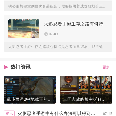
铁公主想要拿到最优套装组合，需要按照养成阶段划分三套核心搭配...
火影忍者手游生存之路有何特点
07-03
火影忍者手游生存之路核心特点是忍者血量继承、15关递进难度、...
热门资讯
更多+
乱斗西游2中地藏王的天赋加点方案是什么
三国志战略版中拆解武将的益处有哪些
火影忍者手游中有什么办法可以得到a忍
资讯
07-15