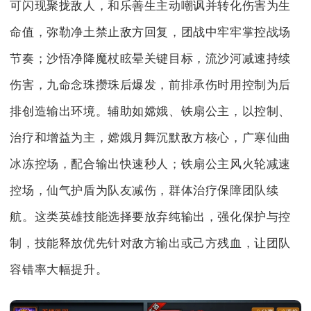
可闪现聚拢敌人，和乐善生主动嘲讽并转化伤害为生
命值，弥勒净土禁止敌方回复，团战中牢牢掌控战场
节奏；沙悟净降魔杖眩晕关键目标，流沙河减速持续
伤害，九命念珠攒珠后爆发，前排承伤时用控制为后
排创造输出环境。辅助如嫦娥、铁扇公主，以控制、
治疗和增益为主，嫦娥月舞沉默敌方核心，广寒仙曲
冰冻控场，配合输出快速秒人；铁扇公主风火轮减速
控场，仙气护盾为队友减伤，群体治疗保障团队续
航。这类英雄技能选择要放弃纯输出，强化保护与控
制，技能释放优先针对敌方输出或己方残血，让团队
容错率大幅提升。