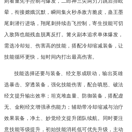
则看重先手控制与爆发，二郎神三尖两刃刀跳后排眩
晕，衔接嫦娥沉默，瞬间集火秒杀敌方脆皮，蛊王墨
尾刺潜行进场，翔尾刺持续击飞控制，寄生技能可切
入敌阵也能残血脱离反打。篝火副本追求单体爆发，
需选冷却短、伤害高的技能，搭配冷却缩减装备，让
技能循环更快，短时间内打出最高伤害。
技能选择还要与装备、经文形成联动，输出英雄
选暴击、穿透装备，强化技能伤害，配合嗔怒、破法
经文提升输出效率；坦克堆血量、防御装备，搭配虚
无、金刚经文增强承伤能力；辅助带冷却缩减与治疗
效果装备，净土、妙觉经文提升团队续航。同时要注
意技能等级提升，初始技能消耗低可优先升级，主动