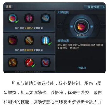
坦克与辅助英雄选技能，核心是控制、承伤与团
队增益，坦克如弥勒佛、沙悟净，优先带强控、减伤
和嘲讽的技能，弥勒佛慈心三昧扔出佛珠击晕敌人并