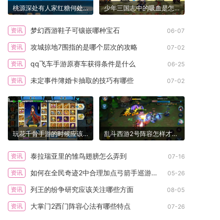
桃源深处有人家红糖何处获得桃源深处可知否
少年三国志中的吸血是怎样操作的
梦幻西游鞋子可镶嵌哪种宝石
资讯
06-07
攻城掠地7围指的是哪个层次的攻略
资讯
07-02
qq飞车手游原赛车获得条件是什么
资讯
06-25
未定事件簿婚卡抽取的技巧有哪些
资讯
07-02
玩花千骨手游的时候应该如何选择职业
乱斗西游2号阵容怎样才能更加稳定
泰拉瑞亚里的雏鸟翅膀怎么弄到
资讯
07-16
如何在全民奇迹2中合理加点弓箭手巡游者
资讯
05-26
列王的纷争研究应该关注哪些方面
资讯
08-05
大掌门2西门阵容心法有哪些特点
资讯
07-26