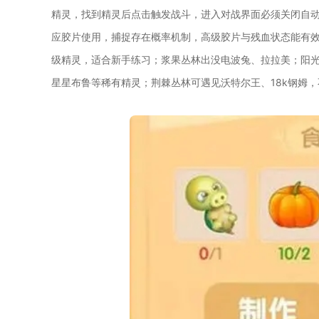
精灵，找到精灵后点击触发战斗，进入对战界面必须关闭自
应胶片使用，捕捉存在概率机制，高级胶片与残血状态能有
级精灵，适合新手练习；浆果丛林出没电波兔、拉拉美；阳
星星布鲁等稀有精灵；荆棘丛林可遇见沃特尔王、18k钢姆