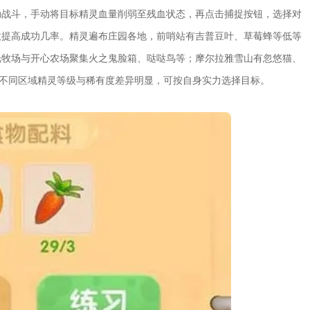
动战斗，手动将目标精灵血量削弱至残血状态，再点击捕捉按钮，选择对
效提高成功几率。精灵遍布庄园各地，前哨站有吉普豆叶、草莓蜂等低等
光牧场与开心农场聚集火之鬼脸箱、哒哒鸟等；摩尔拉雅雪山有忽悠猫、
，不同区域精灵等级与稀有度差异明显，可按自身实力选择目标。