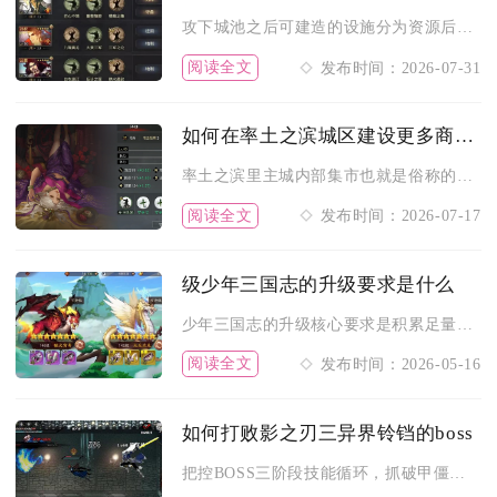
攻下城池之后可建造的设施分为资源后勤、军事驻防、城防防御、器...
阅读全文
发布时间：2026-07-31
如何在率土之滨城区建设更多商业中心
率土之滨里主城内部集市也就是俗称的商业中心，单座主城内置集市...
阅读全文
发布时间：2026-07-17
级少年三国志的升级要求是什么
少年三国志的升级核心要求是积累足量等级经验，经验主要通过主线...
阅读全文
发布时间：2026-05-16
如何打败影之刃三异界铃铛的boss
把控BOSS三阶段技能循环，抓破甲僵直集中爆发输出、用地形规...