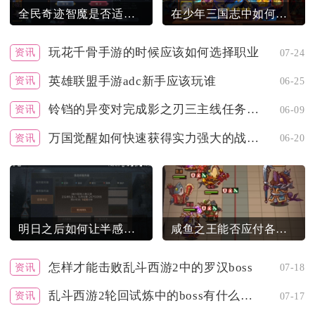
全民奇迹智魔是否适合配带神识
在少年三国志中如何获取暗金武将
玩花千骨手游的时候应该如何选择职业
资讯
07-24
英雄联盟手游adc新手应该玩谁
资讯
06-25
铃铛的异变对完成影之刃三主线任务有何影响
资讯
06-09
万国觉醒如何快速获得实力强大的战斗部队
资讯
06-20
明日之后如何让半感染者拥有清醒的思维
咸鱼之王能否应付各类主流阵容
怎样才能击败乱斗西游2中的罗汉boss
资讯
07-18
乱斗西游2轮回试炼中的boss有什么技能
资讯
07-17