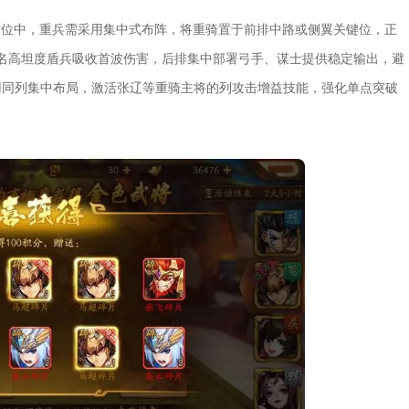
站位中，重兵需采用集中式布阵，将重骑置于前排中路或侧翼关键位，正
2名高坦度盾兵吸收首波伤害，后排集中部署弓手、谋士提供稳定输出，避
用同列集中布局，激活张辽等重骑主将的列攻击增益技能，强化单点突破