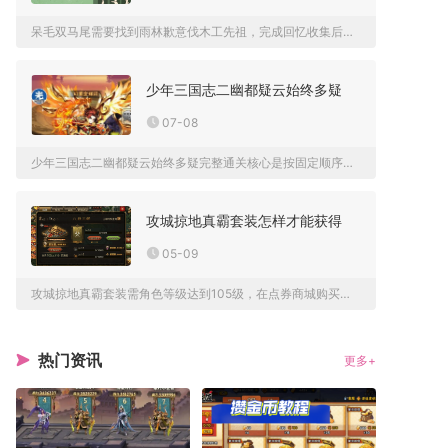
呆毛双马尾需要找到雨林歉意伐木工先祖，完成回忆收集后解锁兑换...
少年三国志二幽都疑云始终多疑
07-08
少年三国志二幽都疑云始终多疑完整通关核心是按固定顺序解锁五处...
攻城掠地真霸套装怎样才能获得
05-09
攻城掠地真霸套装需角色等级达到105级，在点券商城购买真霸下...
热门资讯
更多+