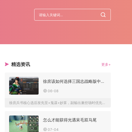
精选资讯
更多+
徐庶该如何选择三国志战略版中的兵书
06-08
徐庶兵书核心选后发先至+鬼谋+妙算，副输出兼控场时优先这套；...
怎么才能获得光遇呆毛双马尾
07-04