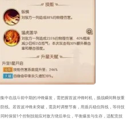
期集中在战斗前中期的冲锋爆发，需把握首波冲锋时机，接战瞬间释放重
排防线。若首波冲锋未突破，需及时调整节奏，用盾兵稳住阵线，等待技
同时保留1个控制技能应对敌方绕后单位，平衡爆发与生存，适配竞技