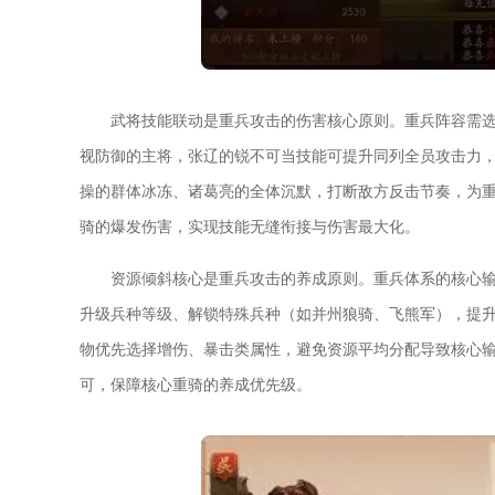
武将技能联动是重兵攻击的伤害核心原则。重兵阵容需
视防御的主将，张辽的锐不可当技能可提升同列全员攻击力
操的群体冰冻、诸葛亮的全体沉默，打断敌方反击节奏，为
骑的爆发伤害，实现技能无缝衔接与伤害最大化。
资源倾斜核心是重兵攻击的养成原则。重兵体系的核心输
升级兵种等级、解锁特殊兵种（如并州狼骑、飞熊军），提
物优先选择增伤、暴击类属性，避免资源平均分配导致核心
可，保障核心重骑的养成优先级。