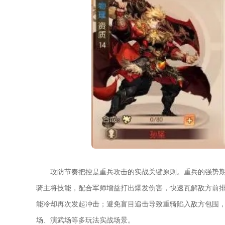
攻防节奏把控是重兵攻击的实战关键原则。重兵的强势
骑主将技能，配合军师增益打出爆发伤害，快速瓦解敌方前
能冷却再次发起冲击；避免盲目追击导致重骑陷入敌方包围，
场、演武场等多玩法实战场景。