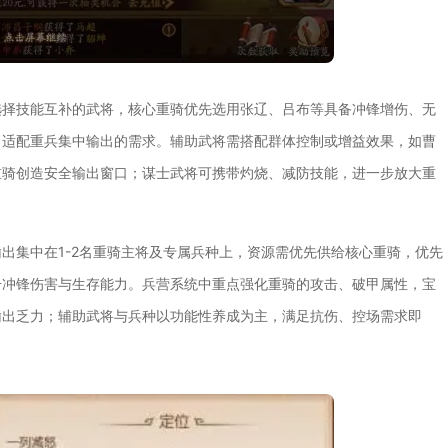
选择技能互补的武将，核心重骑优先选用张辽、吕布等具备冲锋增伤、无
，适配重兵集中输出的需求。辅助武将需搭配群体控制或增益效果，如曹
重骑创造安全输出窗口；谋士武将可携带灼烧、减防技能，进一步放大重
出集中在1-2名重骑主将及专属兵种上，资源需优先供给核心重骑，优先
升冲锋伤害与生存能力。兵营系统中重点强化重骑的攻击、破甲属性，宝
输出乏力；辅助武将与兵种以功能性养成为主，满足抗伤、控场需求即