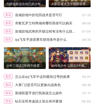
怎样选取适合自己的少年三国志二武将
火影忍者火主中期阵容需要哪些补充忍者
攻城掠地中的屯田战术是否可行
资讯
07-25
求教瓦罗兰特商城有哪些英雄可以购买
资讯
08-05
攻城掠地武将的升级过程有没有什么技巧可言
资讯
07-04
qq飞车手游原赛车获得条件是什么
资讯
06-25
少年三国志2军师升级需要什么
如何在少年三国志2中顺利完成鬼谷试炼
怎么在qq飞车中达到最快过弯的效果
资讯
05-01
大掌门2是否可以更换出战角色
资讯
06-29
英雄联盟手游打凯南该怎么操作
资讯
07-17
钻石全民奇迹战士加点有何要领
资讯
06-04