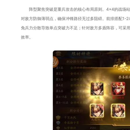
阵型聚焦突破是重兵攻击的核心布局原则。4×4的战场
对敌方防御薄弱点，确保冲锋路径无过多阻碍。前排搭配1-
免兵力分散导致单点突破力不足；针对敌方多盾阵容，可采
效率。