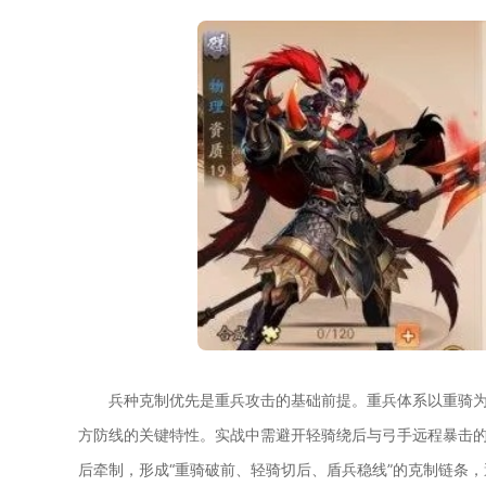
兵种克制优先是重兵攻击的基础前提。重兵体系以重骑
方防线的关键特性。实战中需避开轻骑绕后与弓手远程暴击
后牵制，形成“重骑破前、轻骑切后、盾兵稳线”的克制链条