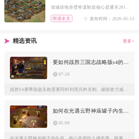
攻城掠地赤壁奇谋制造核心是通关201级副本+诸葛亮周瑜双觉醒...
阅读全文
发布时间：2026-05-15
精选资讯
更多+
要如何战胜三国志战略版s4的陆逊吴枪
07-28
战胜S4赛季陆逊吴枪需要同时利用兵种克制、破除敌方减伤续航、...
如何在光遇云野神庙罐子内生存
05-09
在光遇云野神庙罐子内生存，核心是把控入罐姿势、能量续航、环境...