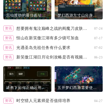
忘仙渡劫的最佳选址如何选择
梦幻西游方寸山分身对战斗有何影响
想要拥有鬼泣巅峰之战的阎魔刀皮肤该怎么办
资讯
07-24
恒山在新笑傲江湖有多少级可加血
资讯
07-17
光遇圣岛先祖任务有什么要求
资讯
07-02
新笑傲江湖日月论剑攻略是否有视频教程
资讯
06-23
请教下如何正确运用长生劫精铁古印
五开梦幻西游需要使用什么宝宝
时空猎人元素师是否值得培养
资讯
04-27