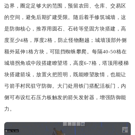
边界，圈定足够大的范围，预留农田、仓库、交易区
的空间，避免后期扩建受限。随后着手修筑城墙，这
是防御核心，推荐用圆石、石砖等坚固方块搭建，高
度至少4格，厚度2格，防止怪物翻越；城墙顶部外侧
额外延伸1格方块，可阻挡蜘蛛攀爬。每隔40-50格在
城墙拐角或中段搭建瞭望塔，高度6-7格，塔顶用楼梯
块搭建箭垛，放置火把照明，既能瞭望敌情，也能让
弓箭手村民驻守防御。大门处用铁门搭配活板门，内
侧可布设红石压力板触发的箭矢发射器，增强防御能
力。