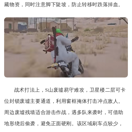
藏物资，同时注意脚下陡坡，防止转移时跌落掉血。
战术打法上，S山废墟易守难攻，卫星楼二层可卡
位封锁废墟主要通道，利用窗框掩体打击冲点敌人。
周边废墟残墙适合游击作战，遇多队来袭时，可借助
地形绕后偷袭，避免正面硬刚。该区域刷车点较少，