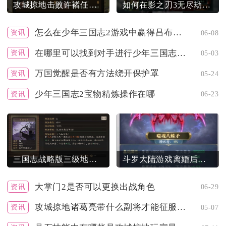
攻城掠地击败许褚任务已经开放了吗
如何在影之刃3无尽劫境11层取得突破
怎么在少年三国志2游戏中赢得吕布貂蝉
资讯
06-08
在哪里可以找到对手进行少年三国志的二人转
资讯
05-03
万国觉醒是否有方法绕开保护罩
资讯
05-24
少年三国志2宝物精炼操作在哪
资讯
06-23
三国志战略版三级地攻略攻略在哪
斗罗大陆游戏离婚后是否可以追随新的伴侣
大掌门2是否可以更换出战角色
资讯
06-29
攻城掠地诸葛亮带什么副将才能征服天下
资讯
05-07