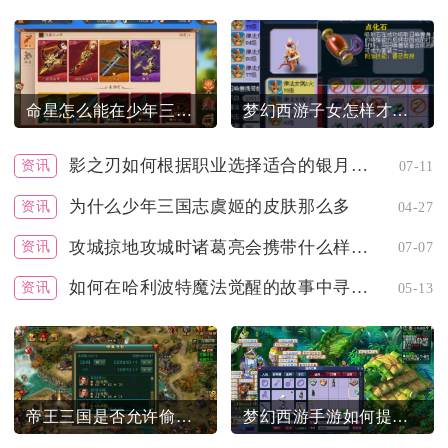
命星怎么能在少年三国志2中卖出
梦幻西游子女怎样才能够成人
影之刃如何根据职业选择适合的银月加点
资讯
07-11
为什么少年三国志虞姬的皮肤那么多
资讯
04-27
攻城掠地攻城时诸葛亮会携带什么样的套装
资讯
07-07
如何在哈利波特魔法觉醒的故事中寻找线索
资讯
05-13
帝王三国是否允许偷抢他人的将领势力
梦幻西游手游如何提高收米效率