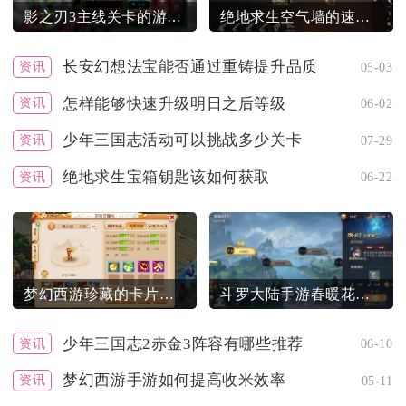
影之刃3主线关卡的游戏时间有多长
绝地求生空气墙的速度有多快
长安幻想法宝能否通过重铸提升品质
资讯
05-03
怎样能够快速升级明日之后等级
资讯
06-02
少年三国志活动可以挑战多少关卡
资讯
07-29
绝地求生宝箱钥匙该如何获取
资讯
06-22
梦幻西游珍藏的卡片称号有何实际价值
斗罗大陆手游春暖花开活动如何参与
少年三国志2赤金3阵容有哪些推荐
资讯
06-10
梦幻西游手游如何提高收米效率
资讯
05-11