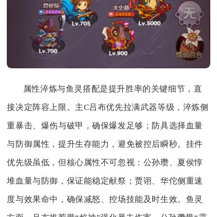
属性淬炼与鱼灵搭配是提升胜率的关键细节，直
接决定阵容上限。主C吕布优先拉满武器等级，淬炼侧
重暴击、爆伤与破甲，确保爆发足够；防具选择血量
与防御属性，提升生存能力，避免被控后瞬秒。挂件
优先级虽低，但核心属性不可忽视：公孙瓒、夏侯惇
堆血量与防御，保证能稳定献祭；贾诩、华佗侧重速
度与效果命中，确保减怒、控场技能及时生效。鱼灵