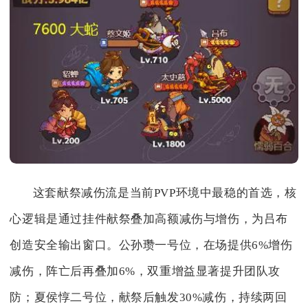
这套献祭减伤流是当前PVP环境中最稳的首选，核
心逻辑是通过挂件献祭叠加高额减伤与增伤，为吕布
创造安全输出窗口。公孙瓒一号位，在场提供6%增伤
减伤，阵亡后再叠加6%，双重增益显著提升团队攻
防；夏侯惇二号位，献祭后触发30%减伤，持续两回