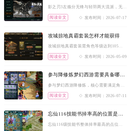
影之刃3左殇分无锋与轻羽两大流派，无锋走攻防爆发，优先金龙剑...
阅读全文
发布时间：2026-07-17
攻城掠地真霸套装怎样才能获得
攻城掠地真霸套装需角色等级达到105级，在点券商城购买真霸下...
阅读全文
发布时间：2026-05-09
参与降修炼梦幻西游需要具备哪些条件
参与梦幻西游降修炼，核心需要满足角色等级与飞升任务、修炼等级...
阅读全文
发布时间：2026-07-11
忘仙116技能书掉率高的位置是哪里
忘仙116级技能书整体掉率最高的点位依次为多宝阁三层精英挂机...