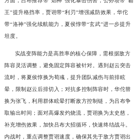
方面，吕布推荐带“焰神”强化暴击伤害，公孙瓒带“霸
王”提升格挡率，贾诩带“利刃”增强减防效果，华佗
带“洛神”强化续航能力，夏侯惇带“玄武”进一步提升
坦度。
实战变阵能力是高胜率的核心保障，需根据敌方
阵容灵活调整，避免固定阵容被针对。遇到赵云突击
流时，将夏侯惇换为荀彧，提升团队减伤与前排眩
晕，限制赵云后排切入；对抗多控制阵容时，华佗替
换为张飞，利用群体眩晕打断敌方控制链，为吕布争
取输出时间；面对高爆发灼烧流，贾诩换为太史慈，
补充增伤效果，加快吕布大招循环，快速终结战斗。
内战时，重点调整贾诩速度，确保其先于敌方贾诩出