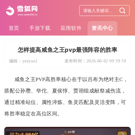
首页
手游下载
应用软件
资讯中心
怎样提高咸鱼之王pvp最强阵容的胜率
编辑：
yueyue2
发布时间：
2026-06-02 09:39:59
咸鱼之王PVP高胜率核心在于以吕布为绝对主C，
搭配公孙瓒、华佗、夏侯惇、贾诩组成献祭减伤流，
通过精准站位、属性淬炼、鱼灵匹配及灵活变阵，可
将胜率稳定在高位区间。