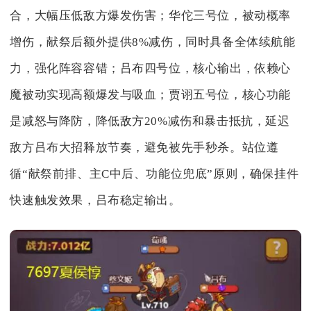
合，大幅压低敌方爆发伤害；华佗三号位，被动概率
增伤，献祭后额外提供8%减伤，同时具备全体续航能
力，强化阵容容错；吕布四号位，核心输出，依赖心
魔被动实现高额爆发与吸血；贾诩五号位，核心功能
是减怒与降防，降低敌方20%减伤和暴击抵抗，延迟
敌方吕布大招释放节奏，避免被先手秒杀。站位遵
循“献祭前排、主C中后、功能位兜底”原则，确保挂件
快速触发效果，吕布稳定输出。