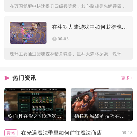
在万国觉醒中快速提升四级兵等级，核心路径是先解锁四级兵权限，...
在斗罗大陆游戏中如何获得魂环
06-03
魂环主要通过猎魂森林猎杀魂兽、星斗大森林探索、魂环召唤、合成...
热门资讯
更多+
铁面具在影之刃3游戏中起到什么作用
指挥攻城战的技巧在三国志战略版中如何运用
在光遇魔法季里如何前往魔法商店
资讯
06-18