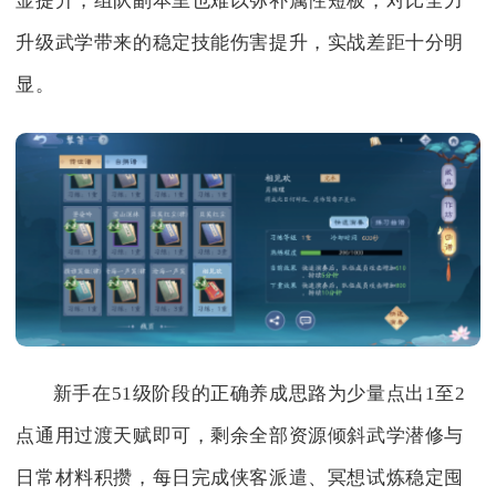
显提升，组队副本里也难以弥补属性短板，对比全力
升级武学带来的稳定技能伤害提升，实战差距十分明
显。
新手在51级阶段的正确养成思路为少量点出1至2
点通用过渡天赋即可，剩余全部资源倾斜武学潜修与
日常材料积攒，每日完成侠客派遣、冥想试炼稳定囤