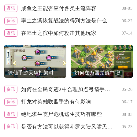
咸鱼之王能否应付各类主流阵容
资讯
08-05
率土之滨恢复战法的得到方法是什么
资讯
06-22
在率土之滨中如何攻击其他玩家
资讯
07-14
诛仙手游天华打架时要留意哪几个技能
如何在万国觉醒中增强部队的战斗能力
如何在全民奇迹2中合理加点弓箭手巡游者
资讯
05-26
打龙对英雄联盟手游有何影响
资讯
06-17
绝地求生丧尸危机逃生技巧有哪些
资讯
08-03
是否有方法可以获得斗罗大陆风啸天皮肤
资讯
05-23