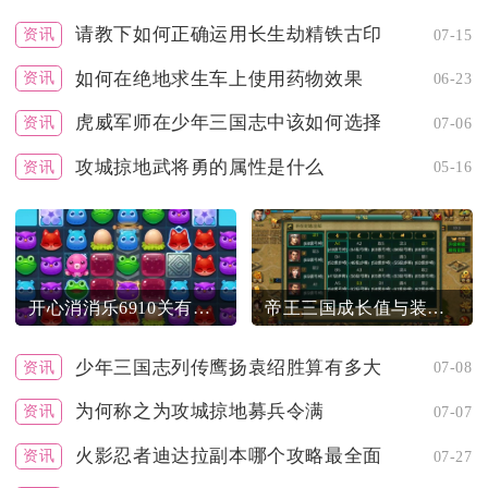
请教下如何正确运用长生劫精铁古印
资讯
07-15
如何在绝地求生车上使用药物效果
资讯
06-23
虎威军师在少年三国志中该如何选择
资讯
07-06
攻城掠地武将勇的属性是什么
资讯
05-16
开心消消乐6910关有什么技巧和策略
帝王三国成长值与装备有何联系
少年三国志列传鹰扬袁绍胜算有多大
资讯
07-08
为何称之为攻城掠地募兵令满
资讯
07-07
火影忍者迪达拉副本哪个攻略最全面
资讯
07-27