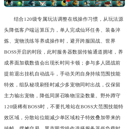
结合120级专属玩法调整在线操作习惯，从玩法源
头降低客户端运算压力，单人完成仙环任务、装备淬
炼、宠物洗练等养成操作时，避开跨服国战、世界
BOSS开启的时段，此时服务器数据传输通道拥堵，养
成界面加载数值会出现长时间卡顿；参与多人团战前
提前退出挂机自动战斗，手动关闭自身持续范围技能
特效，组队秘境刷怪时减少多宠物同时出战，仅保留
主力输出宠物，降低同屏召唤物渲染数量。野外蹲守
120级稀有BOSS时，不要扎堆站在BOSS大范围技能特
效区域，分散站位能减少单区域粒子特效叠加带来的
掉帧，摆摊交易、黑市囤货操作选择服务器低负载时