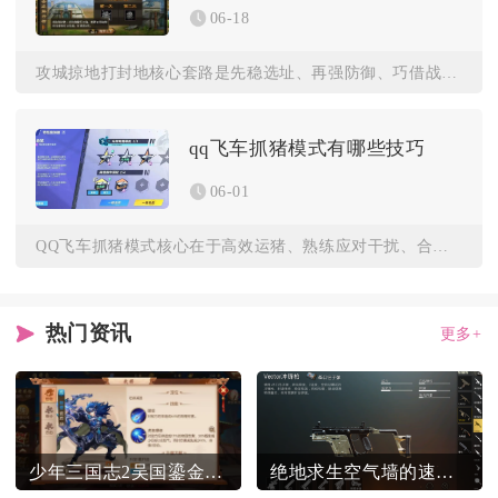
06-18
攻城掠地打封地核心套路是先稳选址、再强防御、巧借战术、优配资...
qq飞车抓猪模式有哪些技巧
06-01
QQ飞车抓猪模式核心在于高效运猪、熟练应对干扰、合理利用道具...
热门资讯
更多+
少年三国志2吴国鎏金阵容有什么特点
绝地求生空气墙的速度有多快