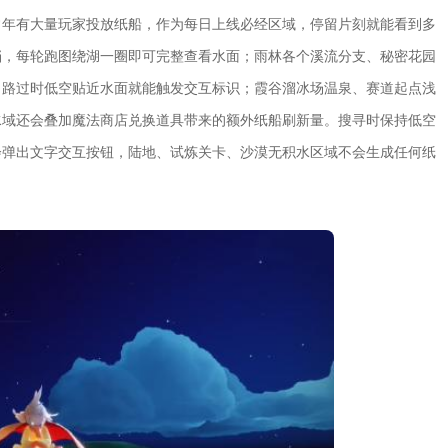
常年有大量玩家投放纸船，作为每日上线必经区域，停留片刻就能看到多
挡，每轮跑图绕湖一圈即可完整查看水面；雨林各个溪流分支、秘密花园
，路过时低空贴近水面就能触发交互标识；霞谷溜冰场温泉、赛道起点浅
水域还会叠加魔法商店兑换道具带来的额外纸船刷新量。搜寻时保持低空
会弹出文字交互按钮，陆地、试炼关卡、沙漠无积水区域不会生成任何纸