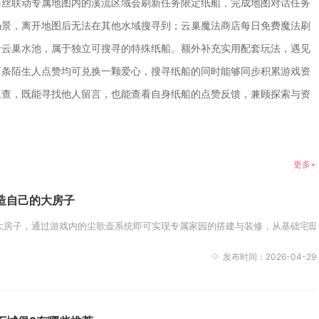
丽丝联动专属地图内的溪流区域会刷新任务限定纸船，完成地图对话任务
场景，离开地图后无法在其他水域搜寻到；云巢魔法商店每日免费魔法刷
于云巢水池，属于独立可搜寻的特殊纸船。额外补充实用配套玩法，遇见
百条陌生人点赞均可兑换一颗爱心，搜寻纸船的同时能够同步积累游戏资
巡查，既能寻找他人留言，也能查看自身纸船的点赞反馈，兼顾探索与资
更多+
造自己的大房子
房子，通过游戏内的尘歌壶系统即可实现专属家园的搭建与装修，从基础宅邸到
发布时间：2026-04-29