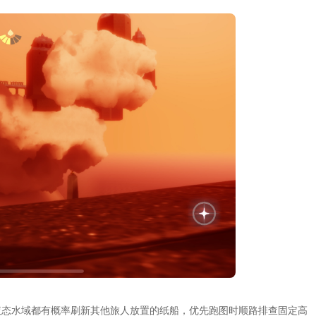
液态水域都有概率刷新其他旅人放置的纸船，优先跑图时顺路排查固定高