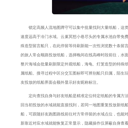
锁定高频人流地图蹲守可以集中批量找到大量纸船，这
速度远高于冷门水域。云巢冥想小巷尽头的专属水池自带免
殊造型留言船只，在此停留等待刷新能一次性浏览数十条留
的旅人常会顺路投放纸船，选择晚间在线高峰时段前往，水
整片海域会批量刷新限定外观纸船，海龟、灯笼造型的特殊
属纸船。搜寻过程中区分交互图标即可辨别船只归属，陌生
友投放的纸船界面会额外显示好友昵称标注。
定向查找自身与好友纸船是精准定位特定纸船的专属方
回当初投放的水域就能直接找到，若同一地图重复投放新纸
船，可跟随好友跑图路线前往对方常停留的水域点位，也能
新靠近对应水域就能恢复正常显示，隐藏操作仅屏蔽自身查