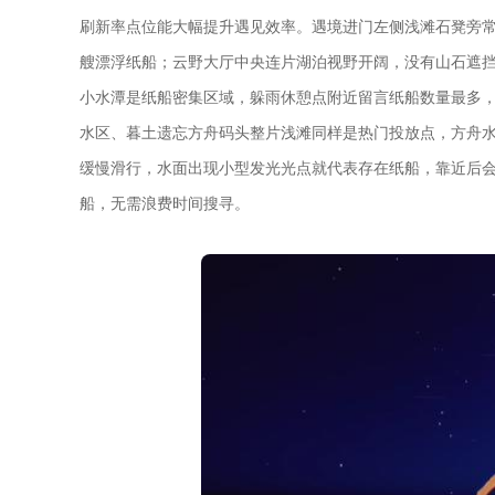
刷新率点位能大幅提升遇见效率。遇境进门左侧浅滩石凳旁
艘漂浮纸船；云野大厅中央连片湖泊视野开阔，没有山石遮
小水潭是纸船密集区域，躲雨休憩点附近留言纸船数量最多
水区、暮土遗忘方舟码头整片浅滩同样是热门投放点，方舟
缓慢滑行，水面出现小型发光光点就代表存在纸船，靠近后
船，无需浪费时间搜寻。