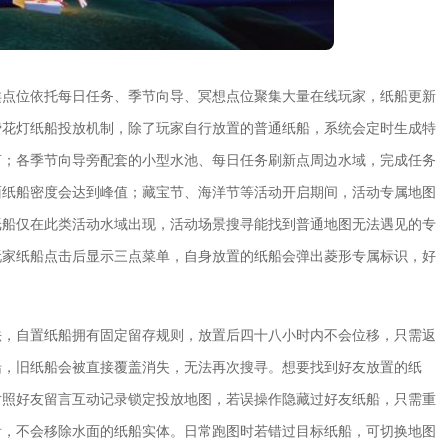
类点位依托每日任务、季节向导、冥想点位聚集大量在线玩家，纸船更新
费花灯纸船投放机制，除了玩家自行放置的普通纸船，系统会定时生成特
言；各季节向导旁配套的小型水池、每日任务刷新点周边水域，完成任务
面纸船密度会达到峰值；藏宝节、海洋节等活动开启期间，活动专属地图
纸船仅在此类活动水域出现，活动场景搜寻能找到普通地图无法遇见的专
玩家纸船点击后显示三点菜单，自身放置的纸船会弹出菱形专属标识，好
法，自置纸船拥有固定留存规则，放置后四十八小时内不会位移，只需返
船，旧纸船会被直接覆盖消失，无法再次搜寻。想要找到好友放置的纸
对照好友留言互动记录锁定投放地图，若误操作隐藏过好友纸船，只需重
看，不会移除水面的纸船实体。日常跑图时若错过目标纸船，可切换地图