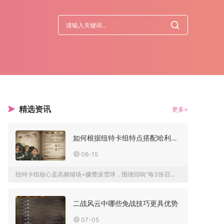
精选资讯
更多+
如何根据纽特卡组特点搭配哈利波特魔法觉醒
06-15
纽特卡组核心是高频铺场+赚费滚雪球，围绕回响“每3张召唤卡随...
二战风云中哪些免战技巧更具优势
07-05