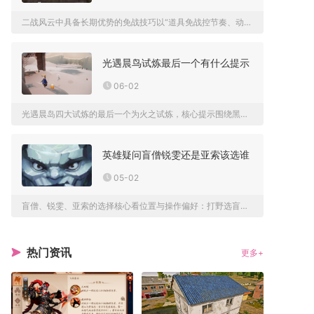
二战风云中具备长期优势的免战技巧以“道具免战控节奏、动态藏兵...
光遇晨鸟试炼最后一个有什么提示
06-02
光遇晨岛四大试炼的最后一个为火之试炼，核心提示围绕黑暗环境、...
英雄疑问盲僧锐雯还是亚索该选谁
05-02
盲僧、锐雯、亚索的选择核心看位置与操作偏好：打野选盲僧，上单...
热门资讯
更多+