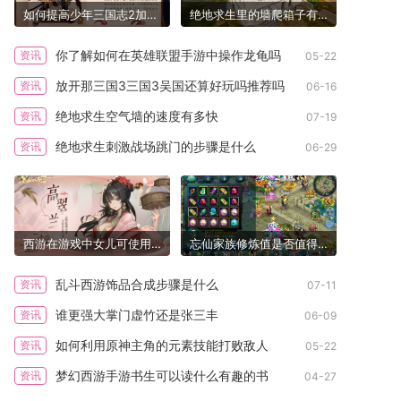
如何提高少年三国志2加速的效率
绝地求生里的墙爬箱子有什么注意事项
你了解如何在英雄联盟手游中操作龙龟吗
资讯
05-22
放开那三国3三国3吴国还算好玩吗推荐吗
资讯
06-16
绝地求生空气墙的速度有多快
资讯
07-19
绝地求生刺激战场跳门的步骤是什么
资讯
06-29
西游在游戏中女儿可使用哪些符石
忘仙家族修炼值是否值得重视
乱斗西游饰品合成步骤是什么
资讯
07-11
谁更强大掌门虚竹还是张三丰
资讯
06-09
如何利用原神主角的元素技能打败敌人
资讯
05-22
梦幻西游手游书生可以读什么有趣的书
资讯
04-27