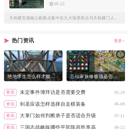
05-22
天机楼宝箱核心刷新点集中在九大场景高点与天机楼门人附近，每日...
热门资讯
更多+
绝地求生怎么样才能躲避希机手的无解狙击
忘仙家族修炼值是否值得重视
未定事件簿拜访是否需要交费
资讯
05-29
剑圣应该怎样选择自走棋装备
资讯
06-08
大掌门如何判断弟子是否适合升级
资讯
07-21
三国志战略版哪些平民阵容胜率高
资讯
06-22