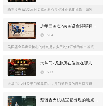
稳定提升183副本过关率的核心是标准化武将排阵、套装精准分配...
少年三国志2吴国鎏金阵容有什么特点
07-04
吴国鎏金阵容最核心的特点是以多层灼烧联动为输出基底，搭配多层...
大掌门2龙脉所在位置在哪儿
07-13
大掌门2龙脉位于门派界面内，是门派附属的日常探宝玩法，掌门达...
楚留香天机楼宝箱出现的地点介绍