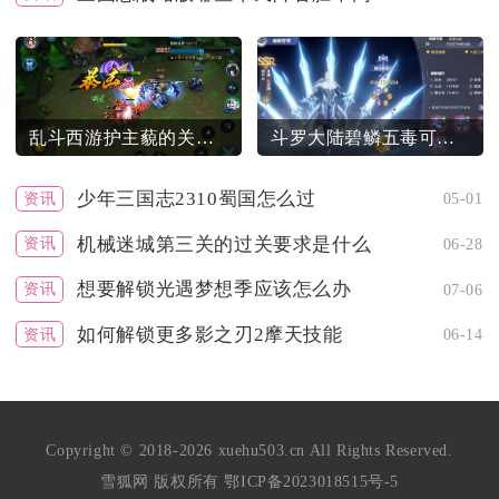
乱斗西游护主藐的关卡攻略有哪些技巧
斗罗大陆碧鳞五毒可否破解敌方武技
少年三国志2310蜀国怎么过
资讯
05-01
机械迷城第三关的过关要求是什么
资讯
06-28
想要解锁光遇梦想季应该怎么办
资讯
07-06
如何解锁更多影之刃2摩天技能
资讯
06-14
Copyright © 2018-2026 xuehu503.cn All Rights Reserved.
雪狐网 版权所有
鄂ICP备2023018515号-5